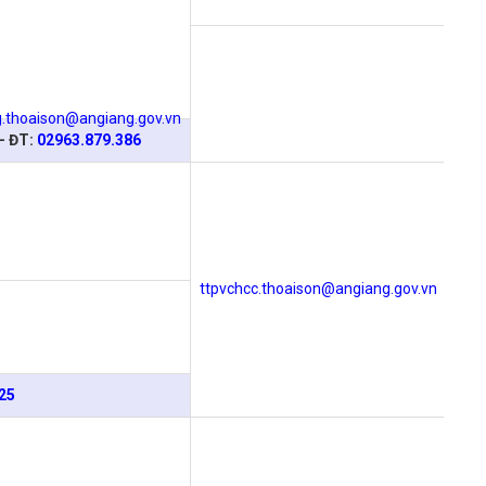
.thoaison@angiang.gov.vn
- ĐT:
02963.879.386
ttpvchcc.thoaison@angiang.gov.vn
25