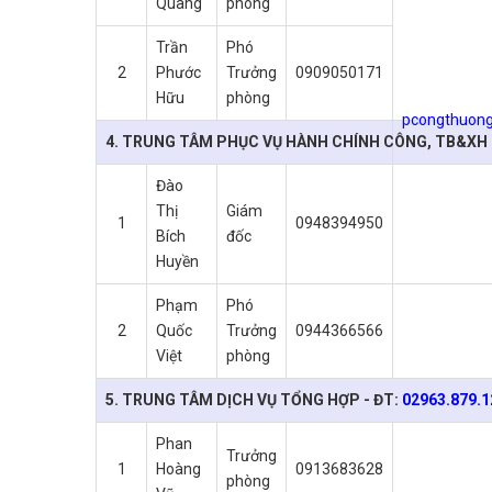
Quang
phòng
Trần
Phó
2
Phước
Trưởng
0909050171
Hữu
phòng
pcongthuong
4. TRUNG TÂM PHỤC VỤ HÀNH CHÍNH CÔNG, TB&XH 
Đào
Thị
Giám
1
0948394950
Bích
đốc
Huyền
Phạm
Phó
2
Quốc
Trưởng
0944366566
Việt
phòng
5. TRUNG TÂM DỊCH VỤ TỔNG HỢP - ĐT:
02963.879.1
Phan
Trưởng
1
Hoàng
0913683628
phòng