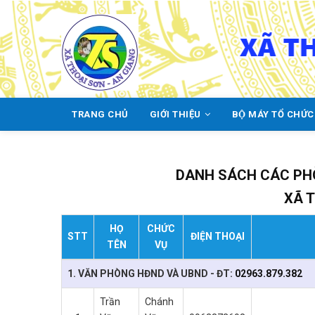
Skip
to
main
content
TRANG CHỦ
GIỚI THIỆU
BỘ MÁY TỔ CHỨ
MAIN
NAVIGATION
DANH SÁCH CÁC PH
XÃ 
HỌ
CHỨC
STT
ĐIỆN THOẠI
TÊN
VỤ
1. VĂN PHÒNG HĐND VÀ UBND - ĐT:
02963.879.382
Trần
Chánh