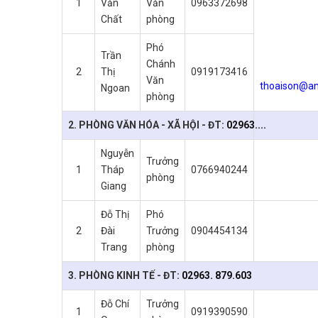
1
Văn
Văn
0963372698
Chất
phòng
Phó
Trần
Chánh
2
Thị
0919173416
Văn
thoaison@an
Ngoan
phòng
2. PHÒNG VĂN HÓA - XÃ HỘI - ĐT:
02963....
Nguyễn
Trưởng
1
Tháp
0766940244
phòng
Giang
Đỗ Thị
Phó
2
Đài
Trưởng
0904454134
Trang
phòng
3. PHÒNG KINH TẾ - ĐT:
02963. 879.603
Đỗ Chí
Trưởng
1
0919390590