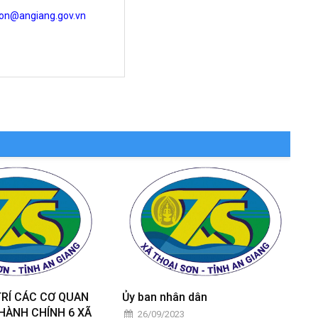
son@angiang.gov.vn
TRÍ CÁC CƠ QUAN
Ủy ban nhân dân
 HÀNH CHÍNH 6 XÃ
26/09/2023