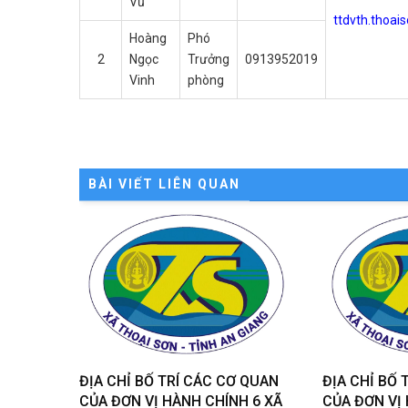
Vũ
ttdvth.thoai
Hoàng
Phó
2
Ngọc
Trưởng
0913952019
Vinh
phòng
BÀI VIẾT LIÊN QUAN
ĐỊA CHỈ BỐ TRÍ CÁC CƠ QUAN
ĐỊA CHỈ BỐ 
CỦA ĐƠN VỊ HÀNH CHÍNH 6 XÃ
CỦA ĐƠN VỊ