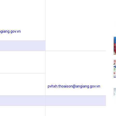
giang.gov.vn
pvhxh.thoaison@angiang.gov.vn