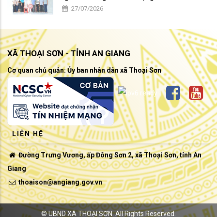
27/07/2026
XÃ THOẠI SƠN - TỈNH AN GIANG
Cơ quan chủ quản: Ủy ban nhân dân xã Thoại Sơn
LIÊN HỆ
Đường Trưng Vương, ấp Đông Sơn 2, xã Thoại Sơn, tỉnh An
Giang
thoaison@angiang.gov.vn
©
UBND XÃ THOẠI SƠN.
All Rights Reserved.