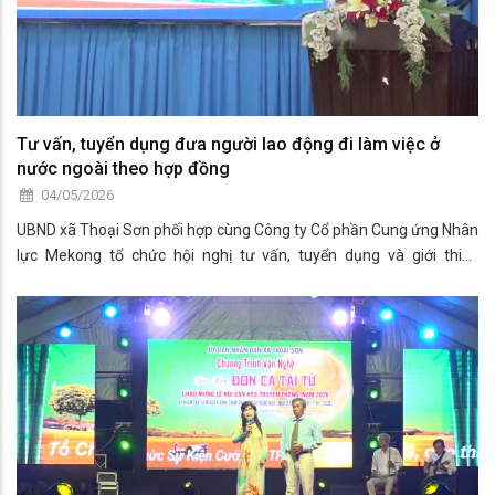
Tư vấn, tuyển dụng đưa người lao động đi làm việc ở
nước ngoài theo hợp đồng
04/05/2026
UBND xã Thoại Sơn phối hợp cùng Công ty Cổ phần Cung ứng Nhân
lực Mekong tổ chức hội nghị tư vấn, tuyển dụng và giới thiệu
chương trình đưa người lao động đi làm việc ở nước ngoài theo hợp
đồng. Tham dự hội nghị có bà Đào Thị Bích Huyền – Phó Chủ tịch
UBND xã Thoại Sơn; ông Lý Tiểu Long – Phó Tổng Giám đốc Công
ty Cổ phần Cung ứng Nhân lực Mekong; ông Đặng Huy Châu –
Trưởng Phòng đại diện tại tỉnh An Giang; cùng đại diện các ban,
ngành, đoàn thể và gần 100 đoàn viên, thanh niên người lao động
trên địa bàn.