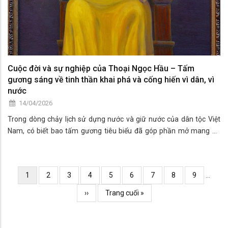
Cuộc đời và sự nghiệp của Thoại Ngọc Hầu – Tấm
gương sáng về tinh thần khai phá và cống hiến vì dân, vì
nước
14/04/2026
Trong dòng chảy lịch sử dựng nước và giữ nước của dân tộc Việt
Nam, có biết bao tấm gương tiêu biểu đã góp phần mở mang bờ
cõi, xây dựng quê hương ngày càng giàu đẹp. Trong số đó, Thoại
Ngọc Hầu là một danh thần nổi bật của triều Nhà Nguyễn, người đã
có nhiều đóng góp to lớn trong công cuộc khai phá, phát triển vùng
Pagination
Current
1
Page
2
Page
3
Page
4
Page
5
Page
6
Page
7
Page
8
Page
9
…
đất phương Nam, đặc biệt là khu vực An Giang ngày nay.
page
Trang
››
Trang
Trang cuối »
kế
cuối