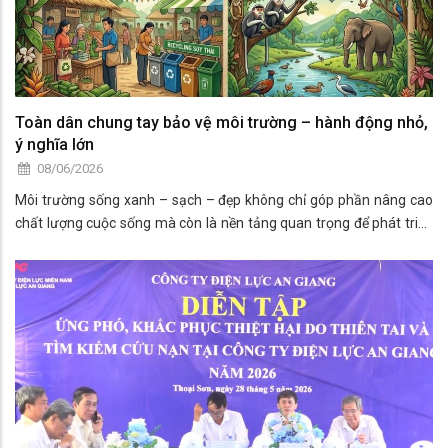
Toàn dân chung tay bảo vệ môi trường – hành động nhỏ,
ý nghĩa lớn
08/06/2026
Môi trường sống xanh – sạch – đẹp không chỉ góp phần nâng cao
chất lượng cuộc sống mà còn là nền tảng quan trọng để phát triển
kinh tế - xã hội bền vững, xây dựng quê hương ngày càng văn minh,
hiện đại. Chính vì vậy, bảo vệ môi trường không còn là trách nhiệm
của riêng ngành chức năng mà cần sự chung tay của cả cộng
đồng.