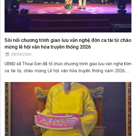
Sôi nổi chương trình giao lưu văn nghệ đờn ca tài tử chào
mừng lễ hội văn hóa truyền thống 2026
28/04/2026
UBND xã Thoại Sơn đã tổ chức chương trình giao lưu văn nghệ Đờn
ca tài tử, chào mừng Lễ hội văn hóa truyền thống năm 2026, kỷ
niệm 265 năm ngày sinh danh thần Thoại Ngọc Hầu – Nguyễn Văn
Thoại ( 1761 – 2026). Chương trình thu hút đông đảo người dân và
du khách tham gia, góp phần tạo không khí vui tươi, phấn khởi chào
mừng các sự kiện văn hóa – lịch sử quan trọng của địa phương.