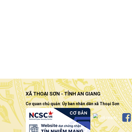
XÃ THOẠI SƠN - TỈNH AN GIANG
Cơ quan chủ quản: Ủy ban nhân dân xã Thoại Sơn