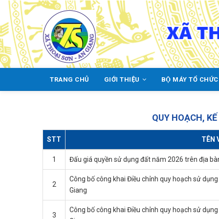
Skip
to
main
content
TRANG CHỦ
GIỚI THIỆU
BỘ MÁY TỔ CHỨ
MAIN
NAVIGATION
QUY HOẠCH, KẾ
STT
TÊN 
1
Đấu giá quyền sử dụng đất năm 2026 trên địa bà
Công bố công khai Điều chỉnh quy hoạch sử dụng 
2
Giang
Công bố công khai Điều chỉnh quy hoạch sử dụng 
3