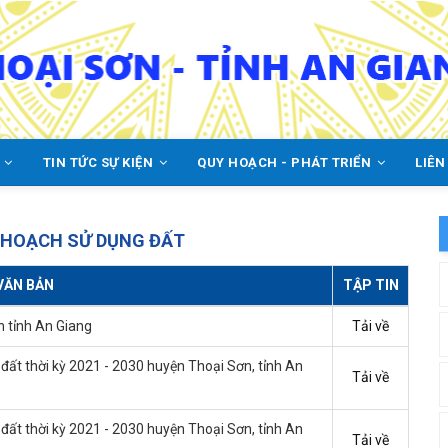
C
TIN TỨC SỰ KIỆN
QUY HOẠCH - PHÁT TRIỂN
LIÊN
 HOẠCH SỬ DỤNG ĐẤT
VĂN BẢN
TẬP TIN
n tỉnh An Giang
Tải về
đất thời kỳ 2021 - 2030 huyện Thoại Sơn, tỉnh An
Tải về
đất thời kỳ 2021 - 2030 huyện Thoại Sơn, tỉnh An
Tải về