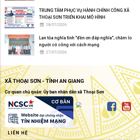
TRUNG TÂM PHỤC VỤ HÀNH CHÍNH CÔNG XÃ
THOẠI SƠN TRIỂN KHAI MÔ HÌNH
28/07/2026
Lan tỏa nghĩa tình "đền ơn đáp nghĩa", chăm lo
người có công với cách mạng
27/07/2026
XÃ THOẠI SƠN - TỈNH AN GIANG
Cơ quan chủ quản: Ủy ban nhân dân xã Thoại Sơn
LIÊN HỆ