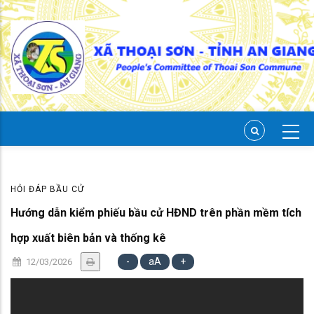
Skip
to
main
content
HỎI ĐÁP BẦU CỬ
Hướng dẫn kiểm phiếu bầu cử HĐND trên phần mềm tích
hợp xuất biên bản và thống kê
-
aA
+
12/03/2026