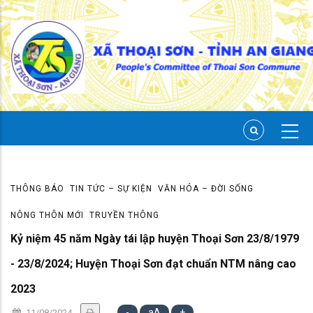
Skip
to
main
content
THÔNG BÁO
TIN TỨC – SỰ KIỆN
VĂN HÓA – ĐỜI SỐNG
NÔNG THÔN MỚI
TRUYỀN THÔNG
Kỷ niệm 45 năm Ngày tái lập huyện Thoại Sơn 23/8/1979
- 23/8/2024; Huyện Thoại Sơn đạt chuẩn NTM nâng cao
2023
-
aA
+
11/08/2024