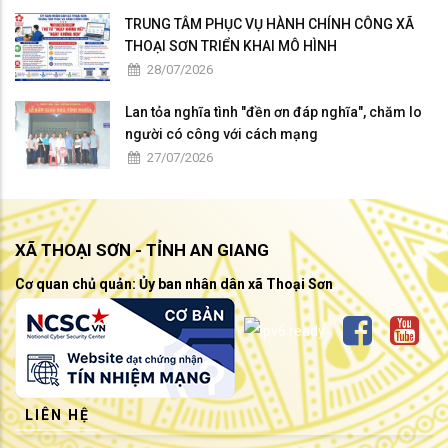
TRUNG TÂM PHỤC VỤ HÀNH CHÍNH CÔNG XÃ
THOẠI SƠN TRIỂN KHAI MÔ HÌNH
28/07/2026
Lan tỏa nghĩa tình "đền ơn đáp nghĩa", chăm lo
người có công với cách mạng
27/07/2026
XÃ THOẠI SƠN - TỈNH AN GIANG
Cơ quan chủ quản: Ủy ban nhân dân xã Thoại Sơn
LIÊN HỆ