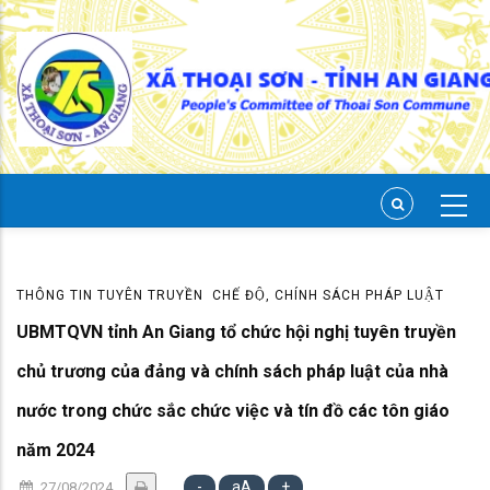
Skip
to
main
content
THÔNG TIN TUYÊN TRUYỀN
CHẾ ĐỘ, CHÍNH SÁCH PHÁP LUẬT
UBMTQVN tỉnh An Giang tổ chức hội nghị tuyên truyền
chủ trương của đảng và chính sách pháp luật của nhà
nước trong chức sắc chức việc và tín đồ các tôn giáo
năm 2024
-
aA
+
27/08/2024