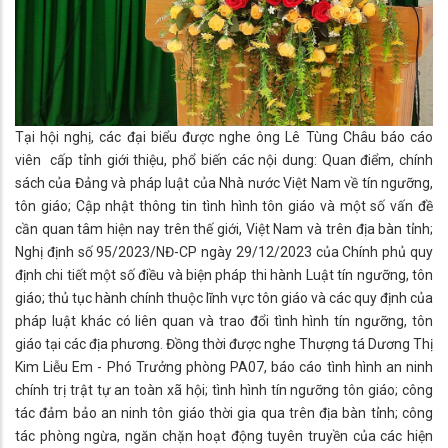
Tại hội nghị, các đại biểu được nghe ông Lê Tùng Châu báo cáo
viên cấp tỉnh giới thiệu, phổ biến các nội dung: Quan điểm, chính
sách của Đảng và pháp luật của Nhà nước Việt Nam về tín ngưỡng,
tôn giáo; Cập nhật thông tin tình hình tôn giáo và một số vấn đề
cần quan tâm hiện nay trên thế giới, Việt Nam và trên địa bàn tỉnh;
Nghị định số 95/2023/NĐ-CP ngày 29/12/2023 của Chính phủ quy
định chi tiết một số điều và biện pháp thi hành Luật tín ngưỡng, tôn
giáo; thủ tục hành chính thuộc lĩnh vực tôn giáo và các quy định của
pháp luật khác có liên quan và trao đổi tình hình tín ngưỡng, tôn
giáo tại các địa phương. Đồng thời được nghe Thượng tá Dương Thị
Kim Liễu Em - Phó Trưởng phòng PA07, báo cáo tình hình an ninh
chính trị trật tự an toàn xã hội; tình hình tín ngưỡng tôn giáo; công
tác đảm bảo an ninh tôn giáo thời gia qua trên địa bàn tỉnh; công
tác phòng ngừa, ngăn chặn hoạt động tuyên truyền của các hiện