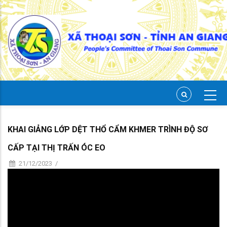
Skip
to
main
content
KHAI GIẢNG LỚP DỆT THỔ CẨM KHMER TRÌNH ĐỘ SƠ
CẤP TẠI THỊ TRẤN ÓC EO
21/12/2023
/