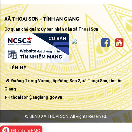
XÃ THOẠI SƠN - TỈNH AN GIANG
Cơ quan chủ quản: Ủy ban nhân dân xã Thoại Sơn
LIÊN HỆ
Đường Trưng Vương, ấp Đông Sơn 2, xã Thoại Sơn, tỉnh An
Giang
thoaison@angiang.gov.vn
©
UBND XÃ THOẠI SƠN.
All Rights Reserved.
Đã kết nối EMC