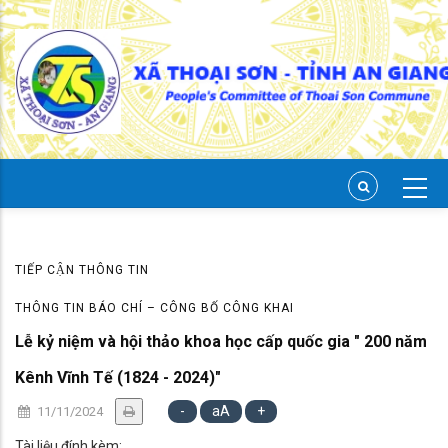
Skip
to
main
content
TIẾP CẬN THÔNG TIN
THÔNG TIN BÁO CHÍ – CÔNG BỐ CÔNG KHAI
Lễ kỷ niệm và hội thảo khoa học cấp quốc gia " 200 năm
Kênh Vĩnh Tế (1824 - 2024)"
-
aA
+
11/11/2024
Tài liệu đính kèm: