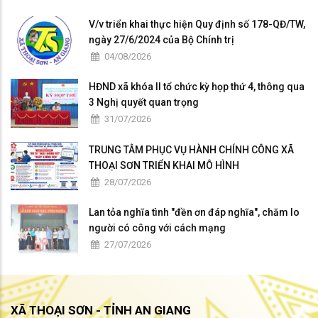
V/v triển khai thực hiện Quy định số 178-QĐ/TW,
ngày 27/6/2024 của Bộ Chính trị
04/08/2026
HĐND xã khóa II tổ chức kỳ họp thứ 4, thông qua
3 Nghị quyết quan trọng
31/07/2026
TRUNG TÂM PHỤC VỤ HÀNH CHÍNH CÔNG XÃ
THOẠI SƠN TRIỂN KHAI MÔ HÌNH
28/07/2026
Lan tỏa nghĩa tình "đền ơn đáp nghĩa", chăm lo
người có công với cách mạng
27/07/2026
XÃ THOẠI SƠN - TỈNH AN GIANG