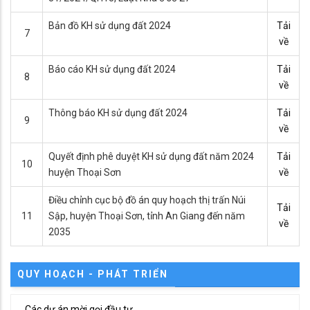
Bản đồ KH sử dụng đất 2024
Tải
7
về
Báo cáo KH sử dụng đất 2024
Tải
8
về
Thông báo KH sử dụng đất 2024
Tải
9
về
Quyết định phê duyệt KH sử dụng đất năm 2024
Tải
10
huyện Thoại Sơn
về
Điều chỉnh cục bộ đồ án quy hoạch thị trấn Núi
Tải
11
Sập, huyện Thoại Sơn, tỉnh An Giang đến năm
về
2035
QUY HOẠCH - PHÁT TRIỂN
Các dự án mời gọi đầu tư