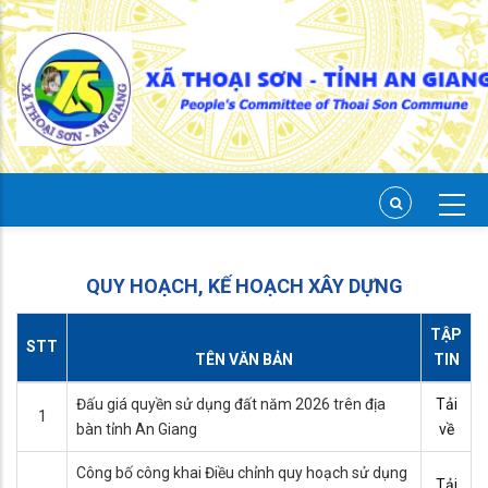
Skip
to
main
content
QUY HOẠCH, KẾ HOẠCH XÂY DỰNG
TẬP
STT
TÊN VĂN BẢN
TIN
Đấu giá quyền sử dụng đất năm 2026 trên địa
Tải
1
bàn tỉnh An Giang
về
Công bố công khai Điều chỉnh quy hoạch sử dụng
Tải