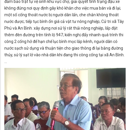
đảm bảo trật tự vệ sinh khu vực chợ, giải quyết tình trạng đậu xe
không đúng nơi quy định gây khó khăn cho việc mua bán và đi lại;
một số cống thoát nước bị người dân lấn, che chắn không thoát
nước được; tiếp tục bình ổn giá cả vật tư nông nghiệp; Cử tri xã Tây
Phú và An Bình. xây dựng nơi sử lý rát thải nông nghiệp, lấp đật
thêm đèn đường trên tỉnh lộ 947; kiến nghị đẩy nhanh quá trình thi
công 2 cống hở để hạn chế lục bình mọc lắp kênh, người dân có
nước sạch sử dụng và thuận tiện cho giao thông đi lại bằng đường
thủy, sử lý sạt lở vào nhà dân khi đang thi công cống tại xã An Bình.
…