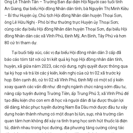
Ông Lê Thành Tân – Trưởng Ban đại diện Hội Người cao tuổi tỉnh
An Giang, Đại biểu Hội đồng Nhân dân tỉnh; bà Nguyễn Thị Minh Kiều
– Bí thư Huyện ủy, Chủ tịch Hội đồng Nhân dân huyện Thoại Sơn,
ông Lê Hữu Nghị - Phó bí thư thường trực Huyện ủy Thoại Sơn;
cùng các đại biểu Hội đồng Nhân dân huyện Thoại Sơn, đại biểu Hội
đồng Nhân dân các xã Vĩnh Phú, Định Mỹ, An Bình, Tây Phú và hơn
80 cử tri tham dự.
Tại buổi tiếp xúc, các vị đại biểu Hội đồng nhân dân 3 cấp đã
báo cáo tóm tắt với cử tri kết quả kỳ họp Hội đồng nhân dân tỉnh,
huyện, xã giữa năm 2023, các nội dung, nghị quyết được thông qua
tại kỳ họp và trả lời các ý kiến, kiến nghị của cử tri 02 xã trước kỳ
họp. Bên cạnh đó, cử tri 02 xã Vĩnh Phú, Định Mỹ có một số ý kiến
xoay quanh các vấn đề như: đề nghị ngành chức năng sớm đầu tư,
nâng cấp tuyến đường Trường Tiền, ấp Trung Phú 3, xã Vĩnh Phú để
tạo điều kiện cho con em đi học và người dân đi lại được thuận lợi
dễ dàng; khắc phục tuyến đường Nam Ba Dầu mới được đầu tư xây
dựng hoàn thành nhưng có một đoạn bị lún, sụp; nhà trường cần
quan tâm hơn không để xảy ra tình trạng học sinh hút thuốc lá điện
tử, đánh nhau trong học đường; địa phương tăng cường công tác