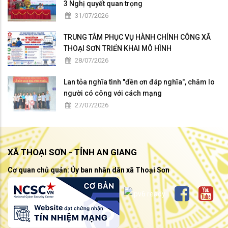
3 Nghị quyết quan trọng
31/07/2026
TRUNG TÂM PHỤC VỤ HÀNH CHÍNH CÔNG XÃ
THOẠI SƠN TRIỂN KHAI MÔ HÌNH
28/07/2026
Lan tỏa nghĩa tình "đền ơn đáp nghĩa", chăm lo
người có công với cách mạng
27/07/2026
XÃ THOẠI SƠN - TỈNH AN GIANG
Cơ quan chủ quản: Ủy ban nhân dân xã Thoại Sơn