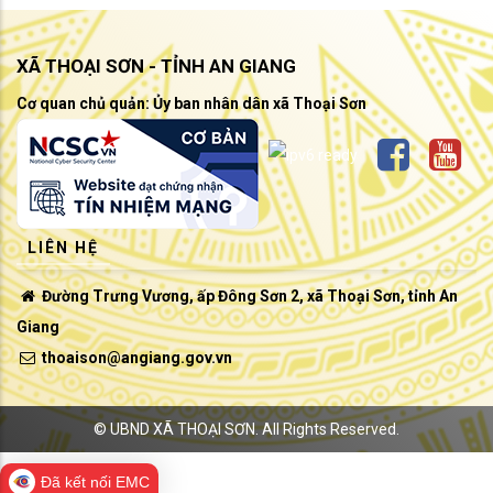
XÃ THOẠI SƠN - TỈNH AN GIANG
Cơ quan chủ quản: Ủy ban nhân dân xã Thoại Sơn
LIÊN HỆ
Đường Trưng Vương, ấp Đông Sơn 2, xã Thoại Sơn, tỉnh An
Giang
thoaison@angiang.gov.vn
©
UBND XÃ THOẠI SƠN.
All Rights Reserved.
Đã kết nối EMC