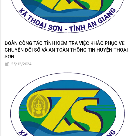
ĐOÀN CÔNG TÁC TỈNH KIỂM TRA VIỆC KHẮC PHỤC VỀ
CHUYỂN ĐỔI SỐ VÀ AN TOÀN THÔNG TIN HUYỆN THOẠI
SƠN
25/12/2024