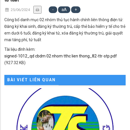
-
aA
+
25/06/2024
Công bố danh mục 02 nhóm thủ tục hành chính liên thông điện tử:
Đăng ký khai sinh, đăng ký thường trú, cấp thẻ bảo hiểm y tế cho trẻ
em dưới 6 tuổi; đăng ký khai tử, xóa đăng ký thường trú, giải quyết
mai táng phí, tử tuất
Tài liệu đính kèm:
signed-1012_qd cbdm 02 nhom tthc lien thong_82-ttr-stp.pdf
(927.32 KB)
BÀI VIẾT LIÊN QUAN