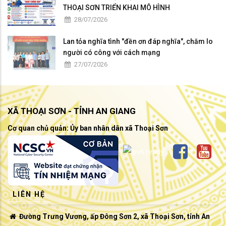
THOẠI SƠN TRIỂN KHAI MÔ HÌNH
28/07/2026
Lan tỏa nghĩa tình "đền ơn đáp nghĩa", chăm lo
người có công với cách mạng
27/07/2026
XÃ THOẠI SƠN - TỈNH AN GIANG
Cơ quan chủ quản: Ủy ban nhân dân xã Thoại Sơn
LIÊN HỆ
Đường Trưng Vương, ấp Đông Sơn 2, xã Thoại Sơn, tỉnh An