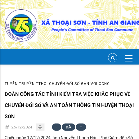
Skip
to
main
content
TUYÊN TRUYỀN TTHC
CHUYỂN ĐỔI SỐ GẮN VỚI CCHC
ĐOÀN CÔNG TÁC TỈNH KIỂM TRA VIỆC KHẮC PHỤC VỀ
CHUYỂN ĐỔI SỐ VÀ AN TOÀN THÔNG TIN HUYỆN THOẠI
SƠN
-
aA
+
25/12/2024
Chiều ngày 12/12/2024, ông Nguyễn Thanh Hải - Phó Giám đốc Sở