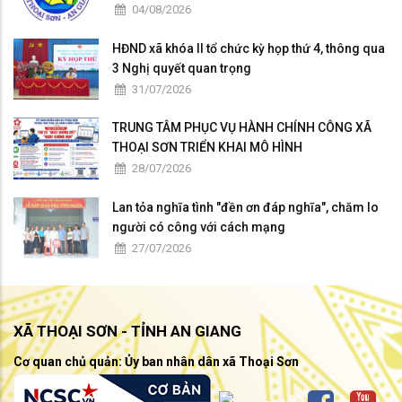
04/08/2026
HĐND xã khóa II tổ chức kỳ họp thứ 4, thông qua
3 Nghị quyết quan trọng
31/07/2026
TRUNG TÂM PHỤC VỤ HÀNH CHÍNH CÔNG XÃ
THOẠI SƠN TRIỂN KHAI MÔ HÌNH
28/07/2026
Lan tỏa nghĩa tình "đền ơn đáp nghĩa", chăm lo
người có công với cách mạng
27/07/2026
XÃ THOẠI SƠN - TỈNH AN GIANG
Cơ quan chủ quản: Ủy ban nhân dân xã Thoại Sơn