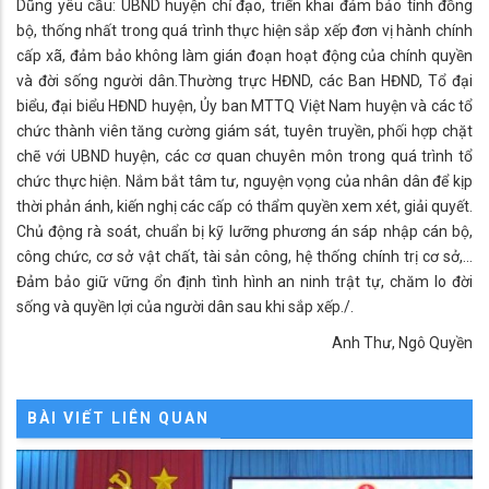
Dũng yêu cầu: UBND huyện chỉ đạo, triển khai đảm bảo tính đồng
bộ, thống nhất trong quá trình thực hiện sắp xếp đơn vị hành chính
cấp xã, đảm bảo không làm gián đoạn hoạt động của chính quyền
và đời sống người dân.Thường trực HĐND, các Ban HĐND, Tổ đại
biểu, đại biểu HĐND huyện, Ủy ban MTTQ Việt Nam huyện và các tổ
chức thành viên tăng cường giám sát, tuyên truyền, phối hợp chặt
chẽ với UBND huyện, các cơ quan chuyên môn trong quá trình tổ
chức thực hiện. Nắm bắt tâm tư, nguyện vọng của nhân dân để kịp
thời phản ánh, kiến nghị các cấp có thẩm quyền xem xét, giải quyết.
Chủ động rà soát, chuẩn bị kỹ lưỡng phương án sáp nhập cán bộ,
công chức, cơ sở vật chất, tài sản công, hệ thống chính trị cơ sở,…
Đảm bảo giữ vững ổn định tình hình an ninh trật tự, chăm lo đời
sống và quyền lợi của người dân sau khi sắp xếp./.
Anh Thư, Ngô Quyền
BÀI VIẾT LIÊN QUAN