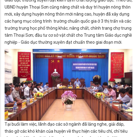
Giáo dục thường xuyên đạt kiểm định chất lượng giáo dục. Theo đó,
UBND huyện Thoại Sơn cũng nâng chất và duy trì huyện nông thôn
mới, xây dựng huyện nông thôn mới nâng cao, huyện đã xây dựng
các hạng mục công trình trường chuẩn quốc gia ở 3 thị trấn và các
trường trung học phổ thông khác; nâng chất, chỉnh trang chợ trung
tâm Thoại Sơn; đầu tư cơ sở vật chất cho Trung tâm Giáo dục nghề
nghiệp - Giáo dục thường xuyên đạt chuẩn theo giai đoạn mới.
Tại buổi làm việc, lãnh đạo các sở ngành đã lắng nghe, giải đáp,
tháo gỡ các khó khăn của huyện về thực hiện các tiêu chí, chỉ tiêu