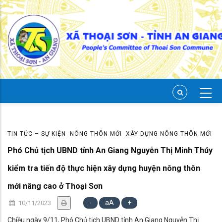
Skip
to
main
content
TIN TỨC – SỰ KIỆN
NÔNG THÔN MỚI
XÂY DỰNG NÔNG THÔN MỚI
Phó Chủ tịch UBND tỉnh An Giang Nguyễn Thị Minh Thúy
kiểm tra tiến độ thực hiện xây dựng huyện nông thôn
mới nâng cao ở Thoại Sơn
-
aA
+
10/11/2023
Chiều ngày 9/11, Phó Chủ tịch UBND tỉnh An Giang Nguyễn Thị