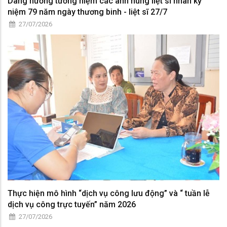
Dâng hương tưởng niệm các anh hùng liệt sĩ nhân kỷ
niệm 79 năm ngày thương binh - liệt sĩ 27/7
27/07/2026
Thực hiện mô hình “dịch vụ công lưu động” và “ tuần lễ
dịch vụ công trực tuyến” năm 2026
27/07/2026