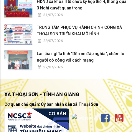
HĐND xã khóa II tổ chức kỳ họp thứ 4, thông qua
3 Nghị quyết quan trọng
31/07/2026
TRUNG TÂM PHỤC VỤ HÀNH CHÍNH CÔNG XÃ
THOẠI SƠN TRIỂN KHAI MÔ HÌNH
28/07/2026
Lan tỏa nghĩa tình "đền ơn đáp nghĩa", chăm lo
người có công với cách mạng
27/07/2026
XÃ THOẠI SƠN - TỈNH AN GIANG
Cơ quan chủ quản: Ủy ban nhân dân xã Thoại Sơn