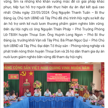
vững, tìm ra những khó khăn vướng mắc để có giải pháp khắc
phục, tiếp tục hỗ trợ người dân thực hiện dự án đạt kết quả cao
nhất. Chiều ngày 23/05/2024. Ông Nguyễn Thanh Tuấn – Bí thư
Đảng ủy, Chủ tịch UBND xã Tây Phú đã chủ trình Hội nghị sơ kết dự
án hỗ trợ sinh kế nuôi lươn thương phẩm giảm nghèo bền vững.
Đến dự Hội nghị có ông Nguyễn Thiện Pháp – Phó Trưởng Phòng
LĐ-TBXH huyện Thoại Sơn. Ông Huỳnh Long Ngon – Phó Bí thư
Đảng ủy, trưởng khối Vận xã Tây Phú. Bà Phan Ngọc Quí – Phó Chủ
tịch UBND xã Tây Phú. Đại diện Tổ thủy sản - Phòng nông nghiệp và
phát triển nông thôn huyện Thoại Sơn và 26 hộ dân tham gia dự án
nuôi lươn giảm nghèo bền vững đã tham dự hội nghị.