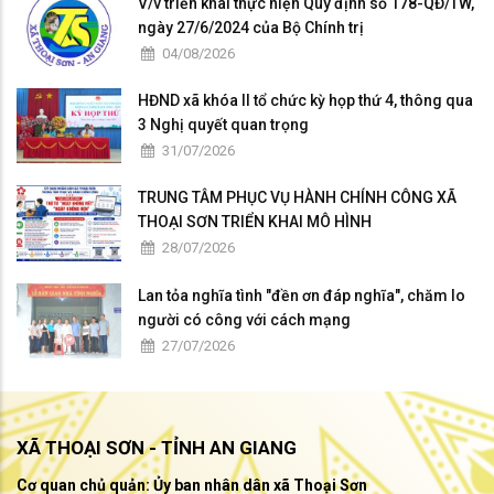
V/v triển khai thực hiện Quy định số 178-QĐ/TW,
ngày 27/6/2024 của Bộ Chính trị
04/08/2026
HĐND xã khóa II tổ chức kỳ họp thứ 4, thông qua
3 Nghị quyết quan trọng
31/07/2026
TRUNG TÂM PHỤC VỤ HÀNH CHÍNH CÔNG XÃ
THOẠI SƠN TRIỂN KHAI MÔ HÌNH
28/07/2026
Lan tỏa nghĩa tình "đền ơn đáp nghĩa", chăm lo
người có công với cách mạng
27/07/2026
XÃ THOẠI SƠN - TỈNH AN GIANG
Cơ quan chủ quản: Ủy ban nhân dân xã Thoại Sơn