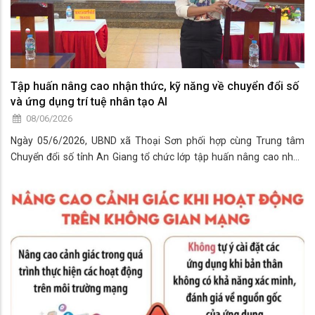
Tập huấn nâng cao nhận thức, kỹ năng về chuyển đổi số
và ứng dụng trí tuệ nhân tạo AI
08/06/2026
Ngày 05/6/2026, UBND xã Thoại Sơn phối hợp cùng Trung tâm
Chuyển đổi số tỉnh An Giang tổ chức lớp tập huấn nâng cao nhận
thức, kỹ năng về chuyển đổi số, khai thác sử dụng nền tảng số và
ứng dụng Trí tuệ nhân tạo “AI”. Tham dự lớp tập huấn có đồng chí
Đào Thị Bích Huyền – Ủy viên Ban Thường vụ Đảng ủy, Phó Chủ tịch
UBND xã Thoại Sơn; đại diện Trung tâm Chuyển đổi số tỉnh An
Giang cùng đông đảo cán bộ, đoàn viên, hội viên và thành viên Tổ
Công nghệ số cộng đồng tham dự.