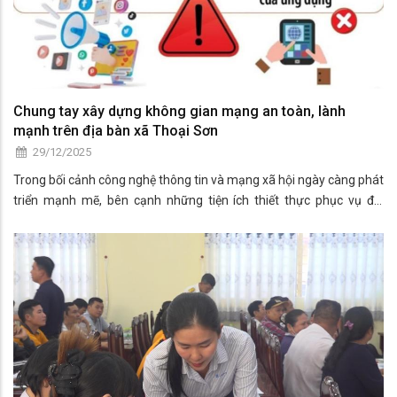
Chung tay xây dựng không gian mạng an toàn, lành
mạnh trên địa bàn xã Thoại Sơn
29/12/2025
Trong bối cảnh công nghệ thông tin và mạng xã hội ngày càng phát
triển mạnh mẽ, bên cạnh những tiện ích thiết thực phục vụ đời
sống, học tập và sản xuất, không gian mạng cũng tiềm ẩn nhiều
nguy cơ mất an toàn, đặc biệt là các hành vi lừa đảo chiếm đoạt tài
sản, xâm phạm quyền riêng tư cá nhân. Trước thực trạng đó, UBND
xã Thoại Sơn kêu gọi toàn thể Nhân dân chung tay xây dựng không
gian mạng an toàn, lành mạnh, góp phần bảo đảm an ninh trật tự
và phục vụ phát triển kinh tế – xã hội của địa phương.