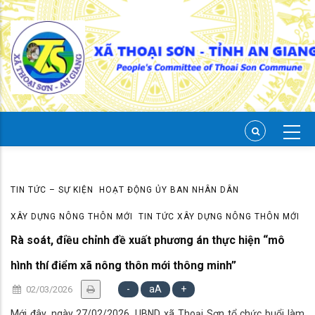
Skip
to
main
content
TIN TỨC – SỰ KIỆN
HOẠT ĐỘNG ỦY BAN NHÂN DÂN
XÂY DỰNG NÔNG THÔN MỚI
TIN TỨC XÂY DỰNG NÔNG THÔN MỚI
Rà soát, điều chỉnh đề xuất phương án thực hiện “mô
hình thí điểm xã nông thôn mới thông minh”
-
aA
+
02/03/2026
Mới đây, ngày 27/02/2026, UBND xã Thoại Sơn tổ chức buổi làm