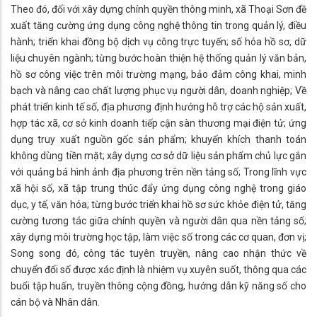
Theo đó, đối với xây dựng chính quyền thông minh, xã Thoại Sơn đề
xuất tăng cường ứng dụng công nghệ thông tin trong quản lý, điều
hành; triển khai đồng bộ dịch vụ công trực tuyến; số hóa hồ sơ, dữ
liệu chuyên ngành; từng bước hoàn thiện hệ thống quản lý văn bản,
hồ sơ công việc trên môi trường mạng, bảo đảm công khai, minh
bạch và nâng cao chất lượng phục vụ người dân, doanh nghiệp; Về
phát triển kinh tế số, địa phương định hướng hỗ trợ các hộ sản xuất,
hợp tác xã, cơ sở kinh doanh tiếp cận sàn thương mại điện tử; ứng
dụng truy xuất nguồn gốc sản phẩm; khuyến khích thanh toán
không dùng tiền mặt; xây dựng cơ sở dữ liệu sản phẩm chủ lực gắn
với quảng bá hình ảnh địa phương trên nền tảng số; Trong lĩnh vực
xã hội số, xã tập trung thúc đẩy ứng dụng công nghệ trong giáo
dục, y tế, văn hóa; từng bước triển khai hồ sơ sức khỏe điện tử, tăng
cường tương tác giữa chính quyền và người dân qua nền tảng số;
xây dựng môi trường học tập, làm việc số trong các cơ quan, đơn vị;
Song song đó, công tác tuyên truyền, nâng cao nhận thức về
chuyển đổi số được xác định là nhiệm vụ xuyên suốt, thông qua các
buổi tập huấn, truyền thông cộng đồng, hướng dẫn kỹ năng số cho
cán bộ và Nhân dân.