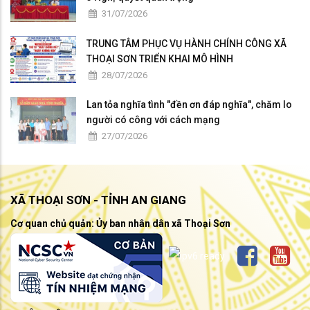
31/07/2026
TRUNG TÂM PHỤC VỤ HÀNH CHÍNH CÔNG XÃ
THOẠI SƠN TRIỂN KHAI MÔ HÌNH
28/07/2026
Lan tỏa nghĩa tình "đền ơn đáp nghĩa", chăm lo
người có công với cách mạng
27/07/2026
XÃ THOẠI SƠN - TỈNH AN GIANG
Cơ quan chủ quản: Ủy ban nhân dân xã Thoại Sơn