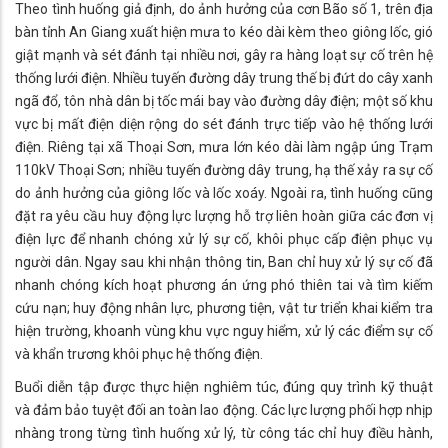
Theo tình huống giả định, do ảnh hưởng của cơn Bão số 1, trên địa
bàn tỉnh An Giang xuất hiện mưa to kéo dài kèm theo giông lốc, gió
giật mạnh và sét đánh tại nhiều nơi, gây ra hàng loạt sự cố trên hệ
thống lưới điện. Nhiều tuyến đường dây trung thế bị đứt do cây xanh
ngã đổ, tôn nhà dân bị tốc mái bay vào đường dây điện; một số khu
vực bị mất điện diện rộng do sét đánh trực tiếp vào hệ thống lưới
điện. Riêng tại xã Thoại Sơn, mưa lớn kéo dài làm ngập úng Trạm
110kV Thoại Sơn; nhiều tuyến đường dây trung, hạ thế xảy ra sự cố
do ảnh hưởng của giông lốc và lốc xoáy. Ngoài ra, tình huống cũng
đặt ra yêu cầu huy động lực lượng hỗ trợ liên hoàn giữa các đơn vị
điện lực để nhanh chóng xử lý sự cố, khôi phục cấp điện phục vụ
người dân. Ngay sau khi nhận thông tin, Ban chỉ huy xử lý sự cố đã
nhanh chóng kích hoạt phương án ứng phó thiên tai và tìm kiếm
cứu nạn; huy động nhân lực, phương tiện, vật tư triển khai kiểm tra
hiện trường, khoanh vùng khu vực nguy hiểm, xử lý các điểm sự cố
và khẩn trương khôi phục hệ thống điện.
Buổi diễn tập được thực hiện nghiêm túc, đúng quy trình kỹ thuật
và đảm bảo tuyệt đối an toàn lao động. Các lực lượng phối hợp nhịp
nhàng trong từng tình huống xử lý, từ công tác chỉ huy điều hành,