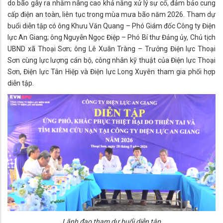
do bão gây ra nhằm nâng cao khả năng xử lý sự cố, đảm bảo cung
cấp điện an toàn, liên tục trong mùa mưa bão năm 2026. Tham dự
buổi diễn tập có ông Khưu Văn Quang – Phó Giám đốc Công ty Điện
lực An Giang; ông Nguyễn Ngọc Điệp – Phó Bí thư Đảng ủy, Chủ tịch
UBND xã Thoại Sơn; ông Lê Xuân Tràng – Trưởng Điện lực Thoại
Sơn cùng lực lượng cán bộ, công nhân kỹ thuật của Điện lực Thoại
Sơn, Điện lực Tân Hiệp và Điện lực Long Xuyên tham gia phối hợp
diễn tập.
Lãnh đạo tham dự buổi diễn tập