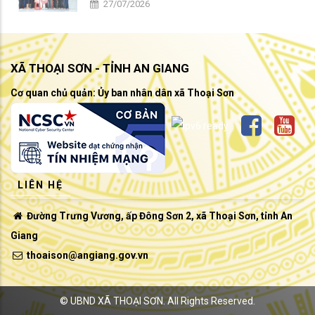
27/07/2026
XÃ THOẠI SƠN - TỈNH AN GIANG
Cơ quan chủ quản: Ủy ban nhân dân xã Thoại Sơn
LIÊN HỆ
Đường Trưng Vương, ấp Đông Sơn 2, xã Thoại Sơn, tỉnh An
Giang
thoaison@angiang.gov.vn
©
UBND XÃ THOẠI SƠN.
All Rights Reserved.