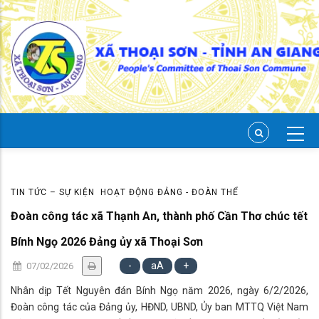
Skip
to
main
content
TIN TỨC – SỰ KIỆN
HOẠT ĐỘNG ĐẢNG - ĐOÀN THỂ
Đoàn công tác xã Thạnh An, thành phố Cần Thơ chúc tết
Bính Ngọ 2026 Đảng ủy xã Thoại Sơn
-
aA
+
07/02/2026
Nhân dịp Tết Nguyên đán Bính Ngọ năm 2026, ngày 6/2/2026,
Đoàn công tác của Đảng ủy, HĐND, UBND, Ủy ban MTTQ Việt Nam