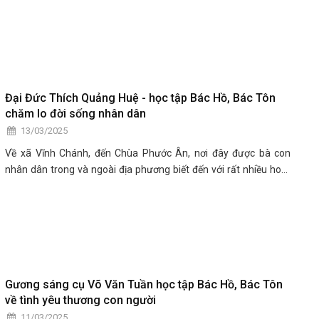
Đại Đức Thích Quảng Huệ - học tập Bác Hồ, Bác Tôn
chăm lo đời sống nhân dân
13/03/2025
Về xã Vĩnh Chánh, đến Chùa Phước Ân, nơi đây được bà con
nhân dân trong và ngoài địa phương biết đến với rất nhiều hoạt
động hướng đến chăm lo cho bà con nghèo, có hoàn cảnh khó
khăn, các học sinh nghèo, người già neo đơn,… phía sau các hoạt
động ấy luôn có sự hiện diện của Đại đức Thích Quảng Huệ, Trụ
trì Chùa Phước Ân.
Gương sáng cụ Võ Văn Tuần học tập Bác Hồ, Bác Tôn
về tình yêu thương con người
11/03/2025