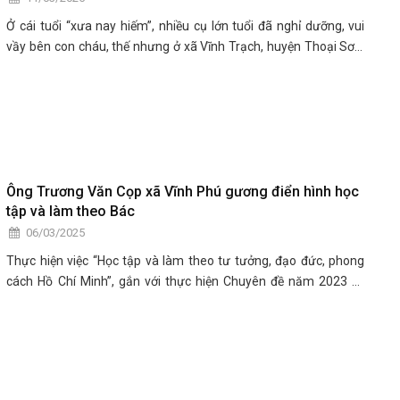
Ở cái tuổi “xưa nay hiếm”, nhiều cụ lớn tuổi đã nghỉ dưỡng, vui
vầy bên con cháu, thế nhưng ở xã Vĩnh Trạch, huyện Thoại Sơn,
tỉnh An Giang có một cụ ông không ngừng nghỉ, tích cực trong
các hoạt động thiện nguyện vì cộng đồng, gương mẫu trong các
phong trào tại địa phương. Đó là cụ Võ Văn Tuần, sinh năm
1935, 90 tuổi, một tấm gương sáng học tập Bác Hồ, Bác Tôn về
tình yêu thương bao la con người, hết lòng chăm lo đời sống
nhân dân.
Ông Trương Văn Cọp xã Vĩnh Phú gương điển hình học
tập và làm theo Bác
06/03/2025
Thực hiện việc “Học tập và làm theo tư tưởng, đạo đức, phong
cách Hồ Chí Minh”, gắn với thực hiện Chuyên đề năm 2023 về
“Xây dựng văn hóa, con người An Giang theo tư tưởng, đạo đức,
phong cách Hồ Chí Minh” và Chuyên đề năm 2024 về “An Giang
học tập và làm theo tấm gương Bác Hồ, Bác Tôn về chăm lo đời
sống nhân dân”, trên địa bàn xã Vĩnh Phú, huyện Thoại Sơn đã
xuất hiện nhiều tấm gương điển hình với những việc làm, hành