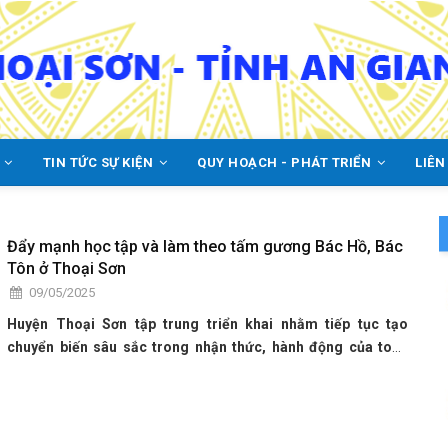
C
TIN TỨC SỰ KIỆN
QUY HOẠCH - PHÁT TRIỂN
LIÊN
Đẩy mạnh học tập và làm theo tấm gương Bác Hồ, Bác
Tôn ở Thoại Sơn
09/05/2025
Huyện Thoại Sơn tập trung triển khai nhằm tiếp tục tạo
chuyển biến sâu sắc trong nhận thức, hành động của toàn
Đảng bộ và Nhân dân về những nội dung cơ bản, giá trị to lớn
của tư tưởng, đạo đức, phong cách Hồ Chí Minh và tấm
gương đạo đức của Chủ tịch Tôn Đức Thắng. Tiếp tục quán
triệt và tổ chức học tập Chuyên đề “An Giang học tập và làm