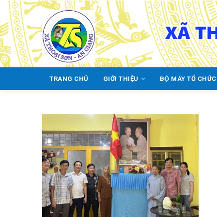
Skip
to
main
content
TRANG CHỦ
GIỚI THIỆU
BỘ MÁY TỔ CHỨ
MAIN
NAVIGATION