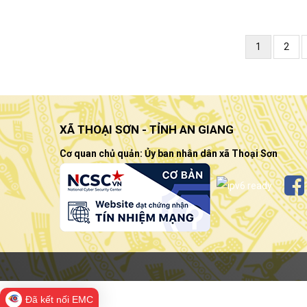
Pagination
Current
1
Page
2
page
XÃ THOẠI SƠN - TỈNH AN GIANG
Cơ quan chủ quản: Ủy ban nhân dân xã Thoại Sơn
Đã kết nối EMC