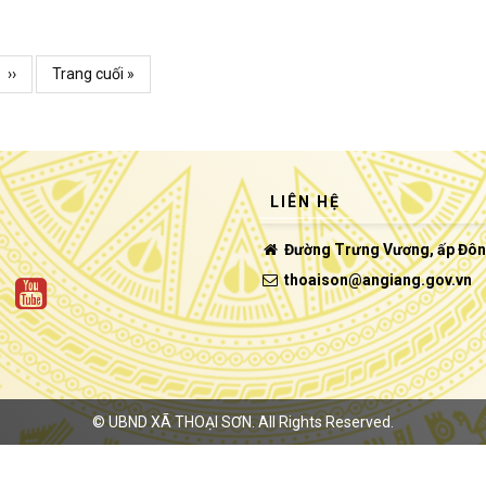
động cụ thể, thiết thực.
Trang
››
Trang
Trang cuối »
kế
cuối
LIÊN HỆ
Đường Trưng Vương, ấp Đông 
thoaison@angiang.gov.vn
©
UBND XÃ THOẠI SƠN.
All Rights Reserved.