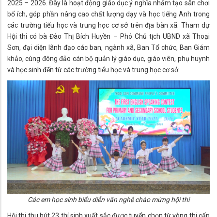
2025 – 2026. Đây là hoạt động giáo dục ý nghĩa nhằm tạo sân chơi
bổ ích, góp phần nâng cao chất lượng dạy và học tiếng Anh trong
các trường tiểu học và trung học cơ sở trên địa bàn xã. Tham dự
Hội thi có bà Đào Thị Bích Huyền – Phó Chủ tịch UBND xã Thoại
Sơn, đại diện lãnh đạo các ban, ngành xã, Ban Tổ chức, Ban Giám
khảo, cùng đông đảo cán bộ quản lý giáo dục, giáo viên, phụ huynh
và học sinh đến từ các trường tiểu học và trung học cơ sở.
Các em học sinh biểu diễn văn nghệ chào mừng hội thi
Hội thi thu hút 23 thí sinh xuất sắc được tuyển chọn từ vòng thi cấp