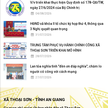
V/v triển khai thực hiện Quy định số 178-QĐ/TW,
ngày 27/6/2024 của Bộ Chính trị
04/08/2026
HĐND xã khóa II tổ chức kỳ họp thứ 4, thông qua
3 Nghị quyết quan trọng
31/07/2026
TRUNG TÂM PHỤC VỤ HÀNH CHÍNH CÔNG XÃ
THOẠI SƠN TRIỂN KHAI MÔ HÌNH
28/07/2026
Lan tỏa nghĩa tình "đền ơn đáp nghĩa", chăm lo
người có công với cách mạng
27/07/2026
XÃ THOẠI SƠN - TỈNH AN GIANG
Cơ quan chủ quản: Ủy ban nhân dân xã Thoại Sơn