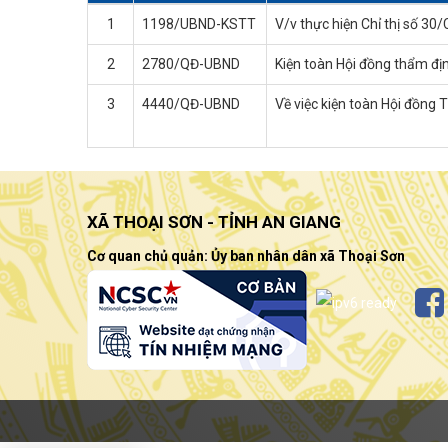
1
1198/UBND-KSTT
V/v thực hiện Chỉ thị số 3
2
2780/QĐ-UBND
Kiện toàn Hội đồng thẩm đị
3
4440/QĐ-UBND
Về việc kiện toàn Hội đồng
XÃ THOẠI SƠN - TỈNH AN GIANG
Cơ quan chủ quản: Ủy ban nhân dân xã Thoại Sơn