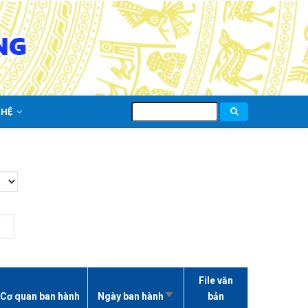
Tìm
 HỆ
kiếm
File văn
Cơ quan ban hành
Ngày ban hành
Sort
bản