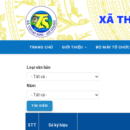
Skip
to
main
content
TRANG CHỦ
GIỚI THIỆU
BỘ MÁY TỔ CHỨ
MAIN
NAVIGATION
Loại văn bản
Năm
STT
Số ký hiệu