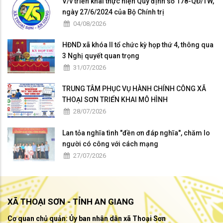
V/v triển khai thực hiện Quy định số 178-QĐ/TW,
ngày 27/6/2024 của Bộ Chính trị
04/08/2026
HĐND xã khóa II tổ chức kỳ họp thứ 4, thông qua
3 Nghị quyết quan trọng
31/07/2026
TRUNG TÂM PHỤC VỤ HÀNH CHÍNH CÔNG XÃ
THOẠI SƠN TRIỂN KHAI MÔ HÌNH
28/07/2026
Lan tỏa nghĩa tình "đền ơn đáp nghĩa", chăm lo
người có công với cách mạng
27/07/2026
XÃ THOẠI SƠN - TỈNH AN GIANG
Cơ quan chủ quản: Ủy ban nhân dân xã Thoại Sơn