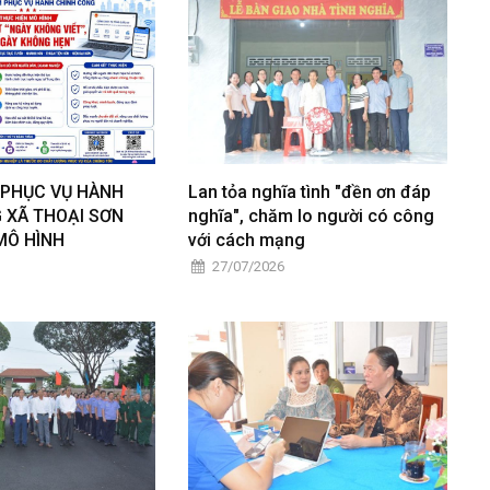
PHỤC VỤ HÀNH
Lan tỏa nghĩa tình "đền ơn đáp
 XÃ THOẠI SƠN
nghĩa", chăm lo người có công
MÔ HÌNH
với cách mạng
27/07/2026