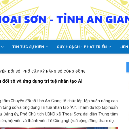
C
TIN TỨC SỰ KIỆN
QUY HOẠCH - PHÁT TRIỂN
LIÊN
ỂN ĐỔI SỐ
PHỔ CẬP KỸ NĂNG SỐ CỘNG ĐỒNG
đổi số và ứng dụng trí tuệ nhân tạo AI
 tâm Chuyển đổi số tỉnh An Giang tổ chức lớp tập huấn nâng cao
n tảng số và ứng dụng Trí tuệ nhân tạo “AI”. Tham dự lớp tập huấn
ụ Đảng ủy, Phó Chủ tịch UBND xã Thoại Sơn; đại diện Trung tâm
iên, hội viên và thành viên Tổ Công nghệ số cộng đồng tham dự.