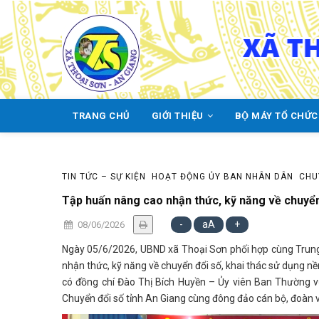
Skip
to
main
content
TRANG CHỦ
GIỚI THIỆU
BỘ MÁY TỔ CHỨ
MAIN
NAVIGATION
TIN TỨC – SỰ KIỆN
HOẠT ĐỘNG ỦY BAN NHÂN DÂN
CHUY
Tập huấn nâng cao nhận thức, kỹ năng về chuyển 
-
aA
+
08/06/2026
Ngày 05/6/2026, UBND xã Thoại Sơn phối hợp cùng Trung
nhận thức, kỹ năng về chuyển đổi số, khai thác sử dụng nề
có đồng chí Đào Thị Bích Huyền – Ủy viên Ban Thường v
Chuyển đổi số tỉnh An Giang cùng đông đảo cán bộ, đoàn v