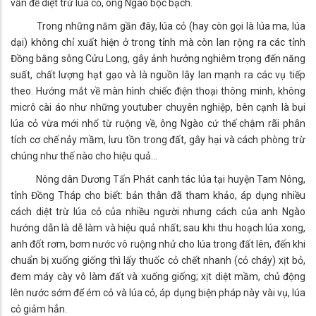
vấn đề diệt trừ lúa cỏ, ông Ngào bộc bạch.
Trong những năm gần đây, lúa cỏ (hay còn gọi là lúa ma, lúa
dại) không chỉ xuất hiện ở trong tỉnh mà còn lan rộng ra các tỉnh
Đồng bằng sông Cửu Long, gây ảnh hưởng nghiêm trọng đến năng
suất, chất lượng hạt gạo và là nguồn lây lan mạnh ra các vụ tiếp
theo. Hướng mắt về màn hình chiếc điện thoại thông minh, không
micrô cài áo như những youtuber chuyên nghiệp, bên cạnh là bụi
lúa cỏ vừa mới nhổ từ ruộng về, ông Ngào cứ thế chậm rãi phân
tích cơ chế nảy mầm, lưu tồn trong đất, gây hại và cách phòng trừ
chúng như thế nào cho hiệu quả…
Nông dân Dương Tấn Phát canh tác lúa tại huyện Tam Nông,
tỉnh Đồng Tháp cho biết: bản thân đã tham khảo, áp dụng nhiều
cách diệt trừ lúa cỏ của nhiều người nhưng cách của anh Ngào
hướng dẫn là dễ làm và hiệu quả nhất; sau khi thu hoạch lúa xong,
anh đốt rơm, bơm nước vô ruộng nhử cho lúa trong đất lên, đến khi
chuẩn bị xuống giống thì lấy thuốc cỏ chết nhanh (cỏ cháy) xịt bỏ,
đem máy cày vô làm đất và xuống giống; xịt diệt mầm, chủ động
lên nước sớm để ém cỏ và lúa cỏ, áp dụng biện pháp này vài vụ, lúa
cỏ giảm hẳn.