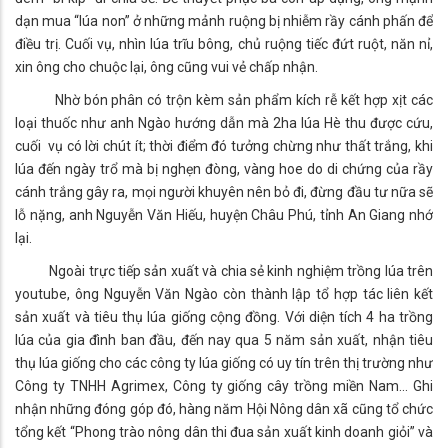
dạn mua “lúa non” ở những mảnh ruộng bị nhiễm rầy cánh phấn để
điều trị. Cuối vụ, nhìn lúa trĩu bông, chủ ruộng tiếc đứt ruột, năn nỉ,
xin ông cho chuộc lại, ông cũng vui vẻ chấp nhận.
Nhờ bón phân có trộn kèm sản phẩm kích rễ kết hợp xịt các
loại thuốc như anh Ngào hướng dẫn mà 2ha lúa Hè thu được cứu,
cuối vụ có lời chút ít; thời điểm đó tưởng chừng như thất trắng, khi
lúa đến ngày trổ mà bị nghẹn đòng, vàng hoe do di chứng của rầy
cánh trắng gây ra, mọi người khuyên nên bỏ đi, đừng đầu tư nữa sẽ
lỗ nặng, anh Nguyễn Văn Hiếu, huyện Châu Phú, tỉnh An Giang nhớ
lại.
Ngoài trực tiếp sản xuất và chia sẻ kinh nghiệm trồng lúa trên
youtube, ông Nguyễn Văn Ngào còn thành lập tổ hợp tác liên kết
sản xuất và tiêu thụ lúa giống cộng đồng. Với diện tích 4 ha trồng
lúa của gia đình ban đầu, đến nay qua 5 năm sản xuất, nhận tiêu
thụ lúa giống cho các công ty lúa giống có uy tín trên thị trường như
Công ty TNHH Agrimex, Công ty giống cây trồng miền Nam... Ghi
nhận những đóng góp đó, hàng năm Hội Nông dân xã cũng tổ chức
tổng kết “Phong trào nông dân thi đua sản xuất kinh doanh giỏi” và