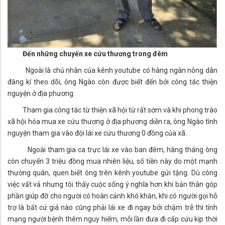
Đến những chuyến xe cứu thương trong đêm
Ngoài là chủ nhân của kênh youtube có hàng ngàn nông dân
đăng kí theo dõi, ông Ngào còn được biết đến bởi công tác thiện
nguyện ở địa phương.
Tham gia công tác từ thiện xã hội từ rất sớm và khi phong trào
xã hội hóa mua xe cứu thương ở địa phương diễn ra, ông Ngào tình
nguyện tham gia vào đội lái xe cứu thương 0 đồng của xã.
Ngoài tham gia ca trực lái xe vào ban đêm, hàng tháng ông
còn chuyển 3 triệu đồng mua nhiên liệu, số tiền này do một mạnh
thường quân, quen biết ông trên kênh youtube gửi tặng. Dù công
việc vất vả nhưng tôi thấy cuộc sống ý nghĩa hơn khi bản thân góp
phần giúp đỡ cho người có hoàn cảnh khó khăn, khi có người gọi hỗ
trợ là bất cứ giá nào cũng phải lái xe đi ngay bởi chậm trễ thì tính
mạng người bệnh thêm nguy hiểm, mỗi lần đưa đi cấp cứu kịp thời