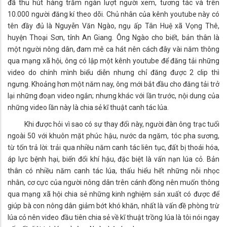
đã thu hút hàng trăm ngàn lượt người xem, tương tác và trên
10.000 người đăng kí theo dõi. Chủ nhân của kênh youtube này có
tên đầy đủ là Nguyễn Văn Ngào, ngụ ấp Tân Huệ xã Vọng Thê,
huyện Thoại Sơn, tỉnh An Giang. Ông Ngào cho biết, bản thân là
một người nông dân, đam mê ca hát nên cách đây vài năm thông
qua mạng xã hội, ông có lập một kênh youtube để đăng tải những
video do chính mình biểu diễn nhưng chỉ đăng được 2 clip thì
ngưng. Khoảng hơn một năm nay, ông mới bắt đầu cho đăng tải trở
lại những đoạn video ngắn; nhưng khác với lần trước, nội dung của
những video lần này là chia sẻ kĩ thuật canh tác lúa.
Khi được hỏi vì sao có sự thay đổi này, người đàn ông trạc tuổi
ngoài 50 với khuôn mặt phúc hậu, nước da ngăm, tóc pha sương,
từ tốn trả lời: trải qua nhiều năm canh tác liên tục, đất bị thoái hóa,
áp lực bệnh hại, biến đổi khí hậu, đặc biệt là vấn nạn lúa cỏ. Bản
thân có nhiều năm canh tác lúa, thấu hiểu hết những nỗi nhọc
nhằn, cơ cực của người nông dân trên cánh đồng nên muốn thông
qua mạng xã hội chia sẻ những kinh nghiệm sản xuất có được để
giúp bà con nông dân giảm bớt khó khăn, nhất là vấn đề phòng trừ
lúa cỏ nên video đầu tiên chia sẻ về kĩ thuật trồng lúa là tôi nói ngay