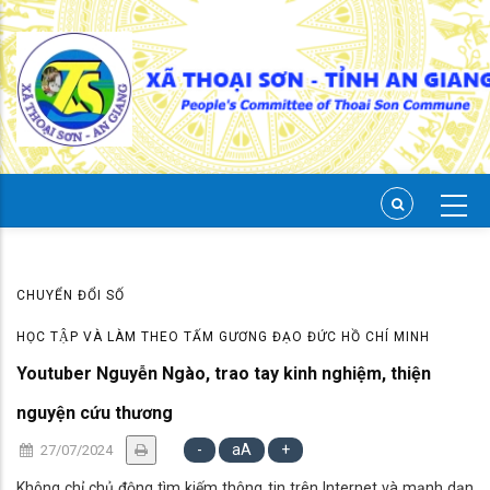
Skip
to
main
content
CHUYỂN ĐỔI SỐ
HỌC TẬP VÀ LÀM THEO TẤM GƯƠNG ĐẠO ĐỨC HỒ CHÍ MINH
Youtuber Nguyễn Ngào, trao tay kinh nghiệm, thiện
nguyện cứu thương
-
aA
+
27/07/2024
Không chỉ chủ động tìm kiếm thông tin trên Internet và mạnh dạn