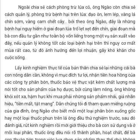
Ngoài chia sẻ cách phòng trừ lúa cỏ, ông Ngào còn chia sẻ
cách quản lý, phòng trừ bệnh hại trên lúa: đạo ôn, lem lép, vàng lá
chín sớm, vàng cam chết cây… bởi theo ông Ngào, đây là những
bệnh hại nguy hiểm ở giai đoạn lúa trổ lẹt xẹt đến chín, giai đoạn mà
bà con đầu tư gần như toàn bộ vốn liếng trong một vụ sản xuất vào
đây, nếu quản lý không tốt các loại bệnh hại trên thì nguy cơ mất
mùa rất cao, từ đó ảnh hưởng đến lợi nhuận, gây khó khăn cho
cuộc sống.
Lấy kinh nghiệm thực tế của bản thân chia sẻ lại những cái bà
con nông dân cần, không vì mục đích tư lợi, nhận tiền hoa hồng của
các công ty phân bón, thuốc bảo vệ thực vật kém chất lượng mà
nói tốt cho sản phẩm của họ được, bởi cùng làm nông, ông không
khỏi xót xa, hậm hực khi mua phải những sản phẩm nhái, giả nhãn
hiệu, “tiền mất, tật mang”. Dẫn chúng tôi đi tham quan miếng ruộng
của gia đình, ông Ngào cho biết mỗi một loại phân bón xuống gốc
hay một loại thuốc phun trên lá ông đều thử nghiệm trước, sau đó
đánh giá, rút kinh nghiệm rồi mới giới thiệu cho bà con sử dụng và ở
mỗi loại phân, thuốc ông đều nói rõ thành phần, hoạt chất, để bà
con thuận tiện trong việc lựa chọn sản phẩm thay thế chứ không