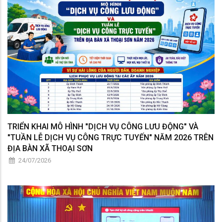
TRIỂN KHAI MÔ HÌNH "DỊCH VỤ CÔNG LƯU ĐỘNG" VÀ
"TUẦN LỄ DỊCH VỤ CÔNG TRỰC TUYẾN" NĂM 2026 TRÊN
ĐỊA BÀN XÃ THOẠI SƠN
24/07/2026