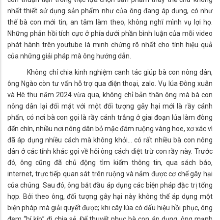
nhất thiết sử dụng sản phẩm như của ông đang áp dụng, có như
thế bà con mới tin, an tâm làm theo, không nghĩ mình vụ lợi họ.
Những phản hồi tích cực ở phía dưới phần bình luận của mỗi video
phát hành trên youtube là minh chứng rõ nhất cho tính hiệu quả
của những giải pháp mà ông hướng dẫn.
Không chỉ chia kinh nghiệm canh tác giúp bà con nông dân,
ông Ngào còn tư vấn hỗ trợ qua điện thoại, zalo. Vụ lúa Đông xuân
và Hè thu năm 2024 vừa qua, không chỉ bản thân ông mà bà con
nông dân lại đối mặt với một đối tượng gây hại mới là rầy cánh
phấn, có nơi bà con gọi là rầy cánh trắng ở giai đoạn lúa làm đòng
đến chín, nhiều nơi nông dân bỏ mặc đám ruộng vàng hoe, xơ xác vì
đã áp dụng nhiều cách mà không khỏi… có rất nhiều bà con nông
dân ở các tỉnh khác gọi về hỏi ông cách diệt trừ con rầy này. Trước
đó, ông cũng đã chủ động tìm kiếm thông tin, qua sách báo,
internet, trực tiếp quan sát trên ruộng và nắm được cơ chế gây hại
của chúng. Sau đó, ông bắt đầu áp dụng các biện pháp đặc trị tổng
hợp. Bởi theo ông, đối tượng gây hại này không thể áp dụng một
biện pháp mà giải quyết được; khi cây lúa có dấu hiệu hồi phục, ông
đem “bí kíp” đi chia sẻ. Để thuyết phục bà con áp dụng, ông mạnh