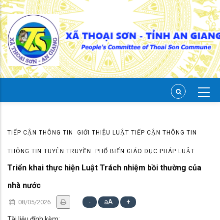
Skip
to
main
content
TIẾP CẬN THÔNG TIN
GIỚI THIỆU LUẬT TIẾP CẬN THÔNG TIN
THÔNG TIN TUYÊN TRUYỀN
PHỔ BIẾN GIÁO DỤC PHÁP LUẬT
Triển khai thực hiện Luật Trách nhiệm bồi thường của
nhà nước
-
aA
+
08/05/2026
Tài liệu đính kèm: