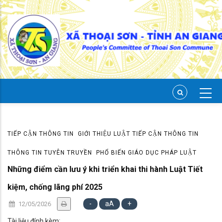
Skip
to
main
content
TIẾP CẬN THÔNG TIN
GIỚI THIỆU LUẬT TIẾP CẬN THÔNG TIN
THÔNG TIN TUYÊN TRUYỀN
PHỔ BIẾN GIÁO DỤC PHÁP LUẬT
Những điểm cần lưu ý khi triển khai thi hành Luật Tiết
kiệm, chống lãng phí 2025
-
aA
+
12/05/2026
Tài liệu đính kèm: