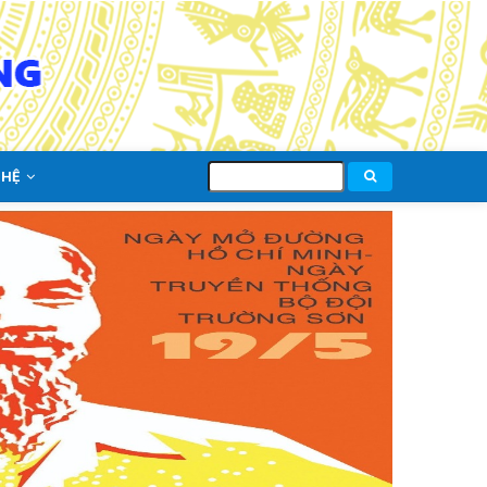
Tìm
 HỆ
kiếm