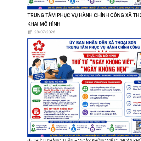
TRUNG TÂM PHỤC VỤ HÀNH CHÍNH CÔNG XÃ THO
KHAI MÔ HÌNH
28/07/2026
🌟 THỨ TƯ HÀNG TUẦN – "NGÀY KHÔNG VIẾT", "NGÀY KH