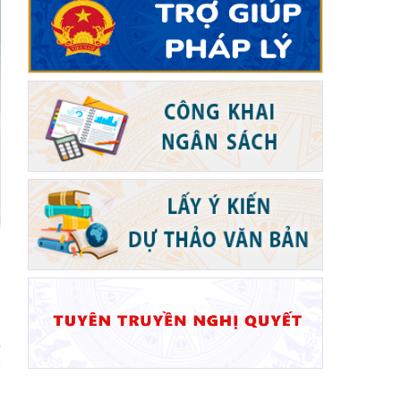
-
ã
n