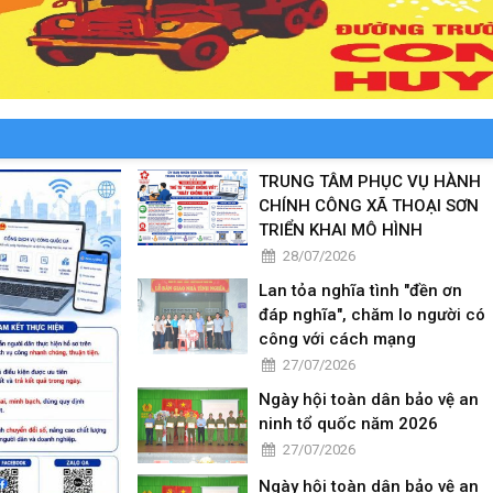
TRUNG TÂM PHỤC VỤ HÀNH
CHÍNH CÔNG XÃ THOẠI SƠN
TRIỂN KHAI MÔ HÌNH
28/07/2026
Lan tỏa nghĩa tình "đền ơn
đáp nghĩa", chăm lo người có
công với cách mạng
27/07/2026
Ngày hội toàn dân bảo vệ an
ninh tổ quốc năm 2026
27/07/2026
Ngày hội toàn dân bảo vệ an