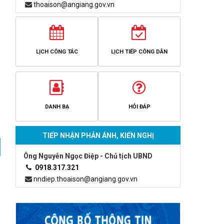
thoaison@angiang.gov.vn
LỊCH CÔNG TÁC
LỊCH TIẾP CÔNG DÂN
DANH BẠ
HỎI ĐÁP
TIẾP NHẬN PHẢN ÁNH, KIẾN NGHỊ
Ông Nguyễn Ngọc Điệp - Chủ tịch UBND
0918.317.321
nndiep.thoaison@angiang.gov.vn
o