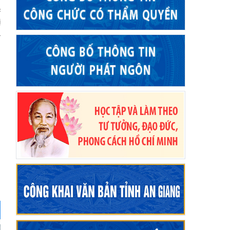
c
ị
2