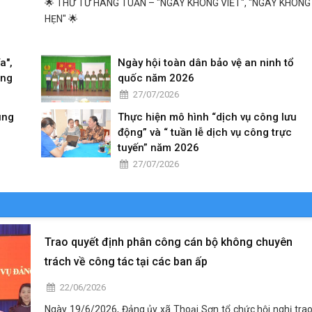
🌟 THỨ TƯ HÀNG TUẦN – "NGÀY KHÔNG VIẾT", "NGÀY KHÔNG
HẸN" 🌟
a",
Ngày hội toàn dân bảo vệ an ninh tổ
ạng
quốc năm 2026
27/07/2026
ùng
Thực hiện mô hình “dịch vụ công lưu
động” và “ tuần lễ dịch vụ công trực
tuyến” năm 2026
27/07/2026
Trao quyết định phân công cán bộ không chuyên
trách về công tác tại các ban ấp
22/06/2026
Ngày 19/6/2026, Đảng ủy xã Thoại Sơn tổ chức hội nghị tra