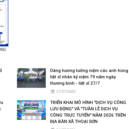
ÔNG
ổ
Dâng hương tưởng niệm các anh hùng
liệt sĩ nhân kỷ niệm 79 năm ngày
thương binh - liệt sĩ 27/7
27/07/2026
ưu
TRIỂN KHAI MÔ HÌNH "DỊCH VỤ CÔNG
c
LƯU ĐỘNG" VÀ "TUẦN LỄ DỊCH VỤ
CÔNG TRỰC TUYẾN" NĂM 2026 TRÊN
ĐỊA BÀN XÃ THOẠI SƠN