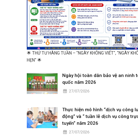
🌟 THỨ TƯ HÀNG TUẦN – "NGÀY KHÔNG VIẾT", "NGÀY KH
HẸN" 🌟
Ngày hội toàn dân bảo vệ an ninh t
quốc năm 2026
27/07/2026
Thực hiện mô hình “dịch vụ công l
động” và “ tuần lễ dịch vụ công trự
tuyến” năm 2026
27/07/2026