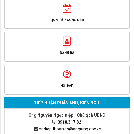
LỊCH TIẾP CÔNG DÂN
DANH BẠ
HỎI ĐÁP
TIẾP NHẬN PHẢN ÁNH, KIẾN NGHỊ
Ông Nguyễn Ngọc Điệp - Chủ tịch UBND
0918.317.321
nndiep.thoaison@angiang.gov.vn