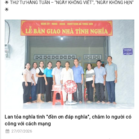
🌟 THỨ TƯ HÀNG TUẦN – "NGÀY KHÔNG VIẾT", "NGÀY KHÔNG HẸN"
🌟
Lan tỏa nghĩa tình "đền ơn đáp nghĩa", chăm lo người có
công với cách mạng
27/07/2026