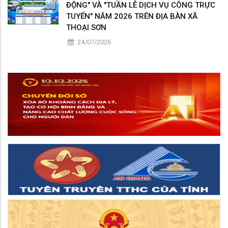
ĐỘNG" VÀ "TUẦN LỄ DỊCH VỤ CÔNG TRỰC
TUYẾN" NĂM 2026 TRÊN ĐỊA BÀN XÃ
THOẠI SƠN
24/07/2026