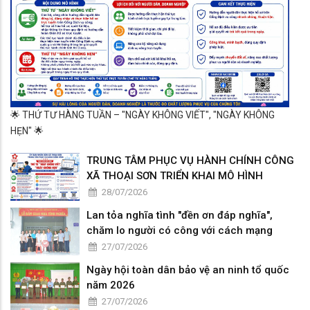
🌟 THỨ TƯ HÀNG TUẦN – "NGÀY KHÔNG VIẾT", "NGÀY KHÔNG
HẸN" 🌟
TRUNG TÂM PHỤC VỤ HÀNH CHÍNH CÔNG
XÃ THOẠI SƠN TRIỂN KHAI MÔ HÌNH
28/07/2026
Lan tỏa nghĩa tình "đền ơn đáp nghĩa",
chăm lo người có công với cách mạng
27/07/2026
Ngày hội toàn dân bảo vệ an ninh tổ quốc
năm 2026
27/07/2026