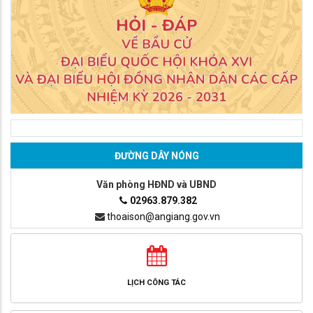
ĐƯỜNG DÂY NÓNG
Văn phòng HĐND và UBND
02963.879.382
thoaison@angiang.gov.vn
LỊCH CÔNG TÁC